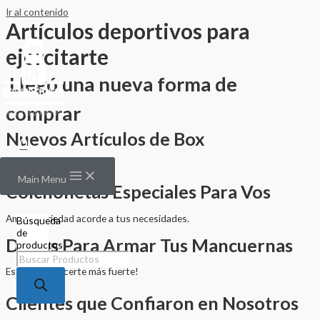
Ir al contenido
Artículos deportivos para
ejercitarte
Llegó una nueva forma de
comprar
Nuevos Artículos de Box
0
Precios Accesibles!
Main Menu
Colchonetas Especiales Para Vos
Amplia variedad acorde a tus necesidades.
Búsqueda
de
Discos Para Armar Tus Mancuernas
productos
Es hora de hacerte más fuerte!
Clientes que Confiaron en Nosotros