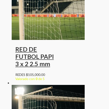
RED DE
FUTBOL PAPI
3 x 2 2.5 mm
REDES
$
105,000.00
Valorado con
0
de 5