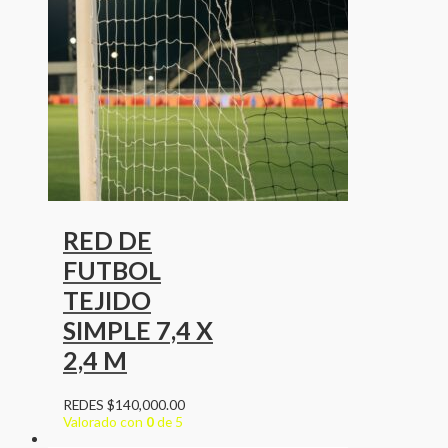
RED DE
FUTBOL
TEJIDO
SIMPLE 7,4 X
2,4 M
REDES
$
140,000.00
Valorado con
0
de 5